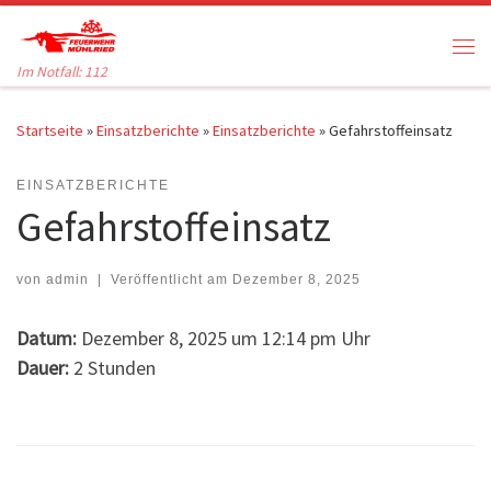
Zum Inhalt springen
Me
Im Notfall: 112
Startseite
»
Einsatzberichte
»
Einsatzberichte
»
Gefahrstoffeinsatz
EINSATZBERICHTE
Gefahrstoffeinsatz
von
admin
|
Veröffentlicht am
Dezember 8, 2025
Datum:
Dezember 8, 2025 um 12:14 pm Uhr
Dauer:
2 Stunden