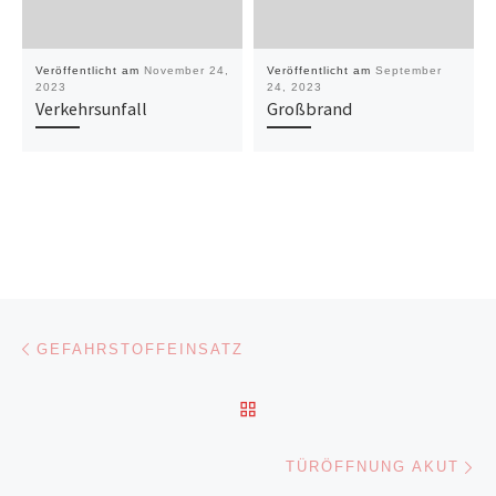
Veröffentlicht am
November 24,
Veröffentlicht am
September
2023
24, 2023
Verkehrsunfall
Großbrand
Beitragsnavigation
Vorheriger Beitrag
GEFAHRSTOFFEINSATZ
ZURÜCK ZUR BEITRAGSL
Nä
TÜRÖFFNUNG AKUT