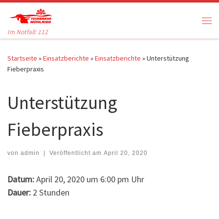
Zum Inhalt springen
Me
Im Notfall: 112
Startseite
»
Einsatzberichte
»
Einsatzberichte
»
Unterstützung
Fieberpraxis
Unterstützung
Fieberpraxis
von
admin
|
Veröffentlicht am
April 20, 2020
Datum:
April 20, 2020 um 6:00 pm Uhr
Dauer:
2 Stunden