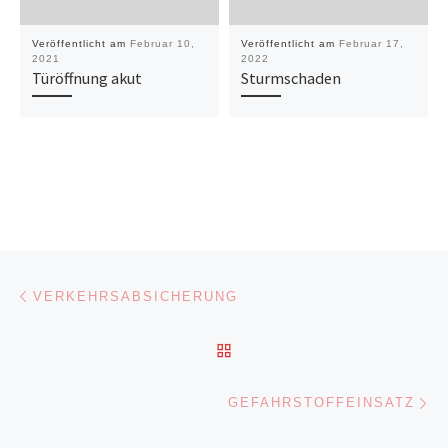
Veröffentlicht am
Februar 10,
Veröffentlicht am
Februar 17,
2021
2022
Türöffnung akut
Sturmschaden
Beitragsnavigation
Vorheriger Beitrag
VERKEHRSABSICHERUNG
ZURÜCK ZUR BEITRAGSL
Nä
GEFAHRSTOFFEINSATZ