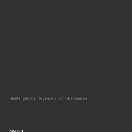
Minutengenauer Regenradar Schrobenhausen
Search