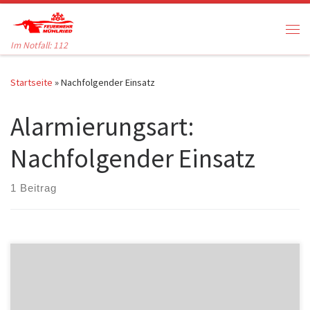
Zum Inhalt springen
Me
Im Notfall: 112
Startseite
»
Nachfolgender Einsatz
Alarmierungsart:
Nachfolgender Einsatz
1 Beitrag