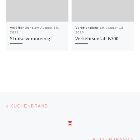
Veröffentlicht am
August 16,
Veröffentlicht am
Januar 18,
2023
2020
Straße verunreinigt
Verkehrsunfall B300
Beitragsnavigation
Vorheriger Beitrag
KÜCHENBRAND
ZURÜCK ZUR BEITRAGSL
Nä
KELLERBRAND