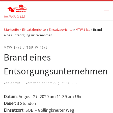
Zum Inhalt springen
Me
Im Notfall: 112
Startseite
»
Einsatzberichte
»
Einsatzberichte
»
MTW 14/1
»
Brand
eines Entsorgungsunternehmen
MTW 14/1
TSF-W 46/1
Brand eines
Entsorgungsunternehmen
von
admin
|
Veröffentlicht am
August 27, 2020
Datum:
August 27, 2020 um 11:39 am Uhr
Dauer:
3 Stunden
Einsatzort:
SOB – Gollingkreuter Weg