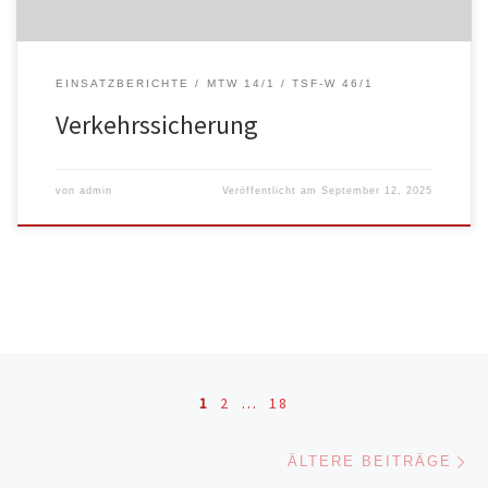
EINSATZBERICHTE
MTW 14/1
TSF-W 46/1
Verkehrssicherung
von
admin
Veröffentlicht am
September 12, 2025
Beitragsnavigation
1
2
…
18
Äl
ÄLTERE BEITRÄGE