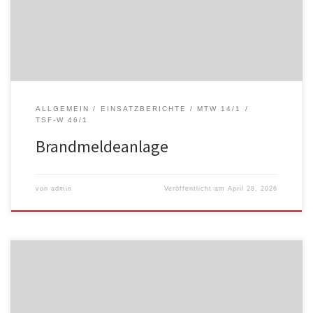
ALLGEMEIN
EINSATZBERICHTE
MTW 14/1
TSF-W 46/1
Brandmeldeanlage
von
admin
Veröffentlicht am
April 28, 2026