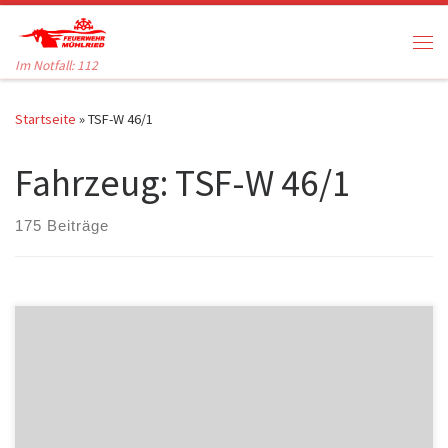
Zum Inhalt springen
Me
Im Notfall: 112
Startseite
»
TSF-W 46/1
Fahrzeug:
TSF-W 46/1
175 Beiträge