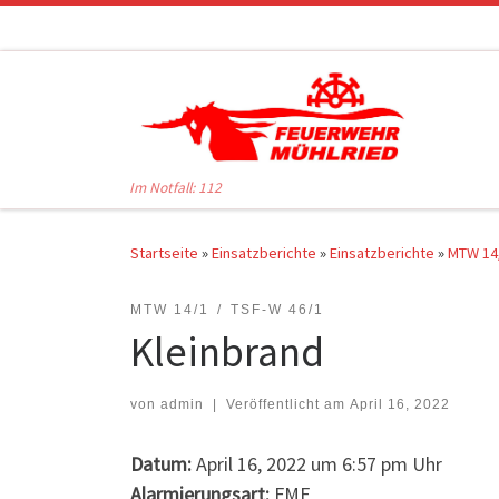
Zum Inhalt springen
Im Notfall: 112
Startseite
»
Einsatzberichte
»
Einsatzberichte
»
MTW 14
MTW 14/1
TSF-W 46/1
Kleinbrand
von
admin
|
Veröffentlicht am
April 16, 2022
Datum:
April 16, 2022 um 6:57 pm Uhr
Alarmierungsart:
FME