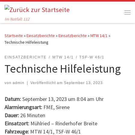
Zum Inhalt springen
Me
Im Notfall: 112
Startseite
»
Einsatzberichte
»
Einsatzberichte
»
MTW 14/1
»
Technische Hilfeleistung
EINSATZBERICHTE
MTW 14/1
TSF-W 46/1
Technische Hilfeleistung
von
admin
|
Veröffentlicht am
September 13, 2023
Datum:
September 13, 2023 um 8:04 am Uhr
Alarmierungsart:
FME, Sirene
Dauer:
26 Minuten
Einsatzort:
Mühlried – Rinderhofer Breite
Fahrzeuge:
MTW 14/1, TSF-W 46/1