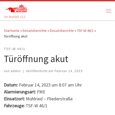
Zum Inhalt springen
Me
Im Notfall: 112
Startseite
»
Einsatzberichte
»
Einsatzberichte
»
TSF-W 46/1
»
Türöffnung akut
TSF-W 46/1
Türöffnung akut
von
admin
|
Veröffentlicht am
Februar 14, 2023
Datum:
Februar 14, 2023 um 8:07 am Uhr
Alarmierungsart:
FME
Einsatzort:
Mühlried – Fliederstraße
Fahrzeuge:
TSF-W 46/1