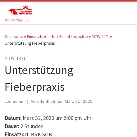
Zum Inhalt springen
Me
Im Notfall: 112
Startseite
»
Einsatzberichte
»
Einsatzberichte
»
MTW 14/1
»
Unterstützung Fieberpraxis
MTW 14/1
Unterstützung
Fieberpraxis
von
admin
|
Veröffentlicht am
März 31, 2020
Datum:
März 31, 2020 um 5:00 pm Uhr
Dauer:
2 Stunden
Einsatzort:
BRK SOB