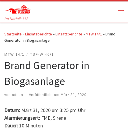
Zum Inhalt springen
Me
Im Notfall: 112
Startseite
»
Einsatzberichte
»
Einsatzberichte
»
MTW 14/1
»
Brand
Generator in Biogasanlage
MTW 14/1
TSF-W 46/1
Brand Generator in
Biogasanlage
von
admin
|
Veröffentlicht am
März 31, 2020
Datum:
März 31, 2020 um 3:25 pm Uhr
Alarmierungsart:
FME, Sirene
Dauer:
10 Minuten