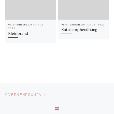
Veröffentlicht am
April 16,
Veröffentlicht am
Juli 21, 2023
2022
Katastrophenübung
Kleinbrand
Beitragsnavigation
Vorheriger Beitrag
VERKEHRSUNFALL
ZURÜCK ZUR BEITRAGSL