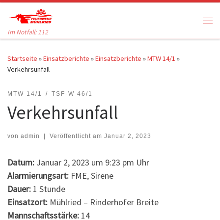
Zum Inhalt springen
Me
Im Notfall: 112
Startseite
»
Einsatzberichte
»
Einsatzberichte
»
MTW 14/1
»
Verkehrsunfall
MTW 14/1
TSF-W 46/1
Verkehrsunfall
von
admin
|
Veröffentlicht am
Januar 2, 2023
Datum:
Januar 2, 2023 um 9:23 pm Uhr
Alarmierungsart:
FME, Sirene
Dauer:
1 Stunde
Einsatzort:
Mühlried – Rinderhofer Breite
Mannschaftsstärke:
14