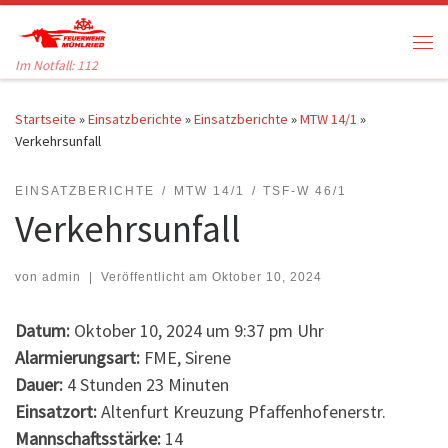
Zum Inhalt springen
Me
Im Notfall: 112
Startseite
»
Einsatzberichte
»
Einsatzberichte
»
MTW 14/1
»
Verkehrsunfall
EINSATZBERICHTE
MTW 14/1
TSF-W 46/1
Verkehrsunfall
von
admin
|
Veröffentlicht am
Oktober 10, 2024
Datum:
Oktober 10, 2024 um 9:37 pm Uhr
Alarmierungsart:
FME, Sirene
Dauer:
4 Stunden 23 Minuten
Einsatzort:
Altenfurt Kreuzung Pfaffenhofenerstr.
Mannschaftsstärke:
14