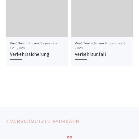
Veröffentlicht am
September
Veröffentlicht am
November 6,
12, 2025
2025
Verkehrssicherung
Verkehrsunfall
Beitragsnavigation
Vorheriger Beitrag
VERSCHMUTZTE FAHRBAHN
ZURÜCK ZUR BEITRAGSL