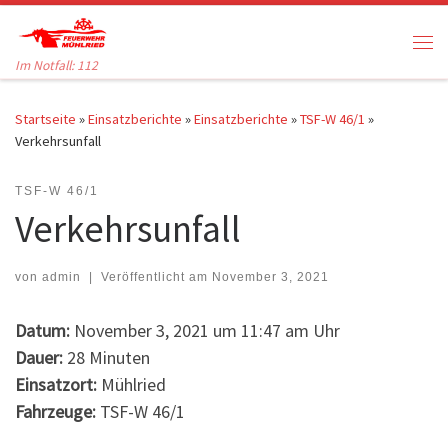
Zum Inhalt springen
Me
Im Notfall: 112
Startseite
»
Einsatzberichte
»
Einsatzberichte
»
TSF-W 46/1
»
Verkehrsunfall
TSF-W 46/1
Verkehrsunfall
von
admin
|
Veröffentlicht am
November 3, 2021
Datum:
November 3, 2021 um 11:47 am Uhr
Dauer:
28 Minuten
Einsatzort:
Mühlried
Fahrzeuge:
TSF-W 46/1