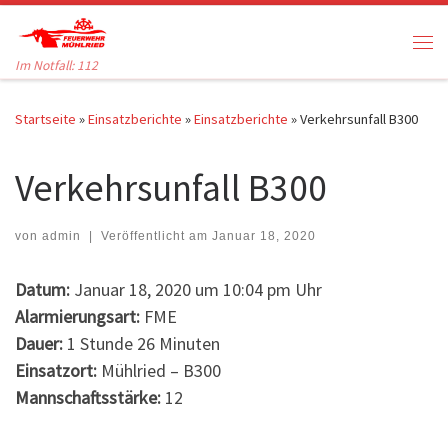
Zum Inhalt springen
Me
Im Notfall: 112
Startseite
»
Einsatzberichte
»
Einsatzberichte
»
Verkehrsunfall B300
Verkehrsunfall B300
von
admin
|
Veröffentlicht am
Januar 18, 2020
Datum:
Januar 18, 2020 um 10:04 pm Uhr
Alarmierungsart:
FME
Dauer:
1 Stunde 26 Minuten
Einsatzort:
Mühlried – B300
Mannschaftsstärke:
12