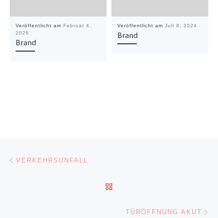
Veröffentlicht am
Februar 4,
Veröffentlicht am
Juli 8, 2024
2026
Brand
Brand
Beitragsnavigation
Vorheriger Beitrag
VERKEHRSUNFALL
ZURÜCK ZUR BEITRAGSL
Nä
TÜRÖFFNUNG AKUT