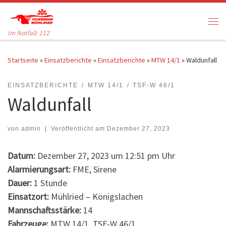
Zum Inhalt springen
Me
Im Notfall: 112
Startseite
»
Einsatzberichte
»
Einsatzberichte
»
MTW 14/1
»
Waldunfall
EINSATZBERICHTE
MTW 14/1
TSF-W 46/1
Waldunfall
von
admin
|
Veröffentlicht am
Dezember 27, 2023
Datum:
Dezember 27, 2023 um 12:51 pm Uhr
Alarmierungsart:
FME, Sirene
Dauer:
1 Stunde
Einsatzort:
Mühlried – Königslachen
Mannschaftsstärke:
14
Fahrzeuge:
MTW 14/1, TSF-W 46/1