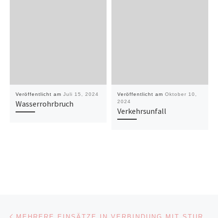
Veröffentlicht am
Juli 15, 2024
Veröffentlicht am
Oktober 10,
Wasserrohrbruch
2024
Verkehrsunfall
Beitragsnavigation
Vorheriger Beitrag
MEHRERE EINSÄTZE IN VERBINDUNG MIT STURMSCHÄDEN