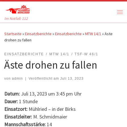
Zum Inhalt springen
Me
Im Notfall: 112
Startseite
»
Einsatzberichte
»
Einsatzberichte
»
MTW 14/1
»
Äste
drohen zu fallen
EINSATZBERICHTE
MTW 14/1
TSF-W 46/1
Äste drohen zu fallen
von
admin
|
Veröffentlicht am
Juli 13, 2023
Datum:
Juli 13, 2023 um 3:45 pm Uhr
Dauer:
1 Stunde
Einsatzort:
Mühlried – in der Birks
Einsatzleiter:
M. Schmidmaier
Mannschaftsstärke:
14