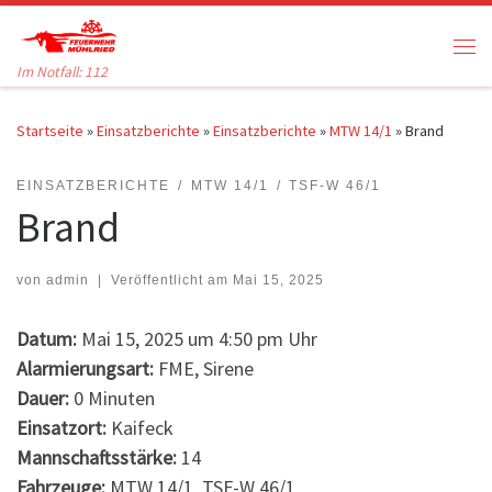
Zum Inhalt springen
Me
Im Notfall: 112
Startseite
»
Einsatzberichte
»
Einsatzberichte
»
MTW 14/1
»
Brand
EINSATZBERICHTE
MTW 14/1
TSF-W 46/1
Brand
von
admin
|
Veröffentlicht am
Mai 15, 2025
Datum:
Mai 15, 2025 um 4:50 pm Uhr
Alarmierungsart:
FME, Sirene
Dauer:
0 Minuten
Einsatzort:
Kaifeck
Mannschaftsstärke:
14
Fahrzeuge:
MTW 14/1, TSF-W 46/1