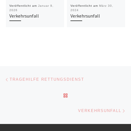
Veröffentlicht am
Januar 9,
Veröffentlicht am
März 30,
2026
2024
Verkehrsunfall
Verkehrsunfall
Beitragsnavigation
Vorheriger Beitrag
TRAGEHILFE RETTUNGSDIENST
ZURÜCK ZUR BEITRAGSL
Nä
VERKEHRSUNFALL