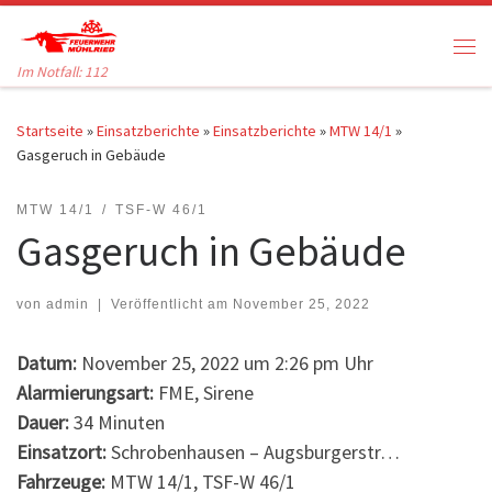
Zum Inhalt springen
Me
Im Notfall: 112
Startseite
»
Einsatzberichte
»
Einsatzberichte
»
MTW 14/1
»
Gasgeruch in Gebäude
MTW 14/1
TSF-W 46/1
Gasgeruch in Gebäude
von
admin
|
Veröffentlicht am
November 25, 2022
Datum:
November 25, 2022 um 2:26 pm Uhr
Alarmierungsart:
FME, Sirene
Dauer:
34 Minuten
Einsatzort:
Schrobenhausen – Augsburgerstr…
Fahrzeuge:
MTW 14/1, TSF-W 46/1