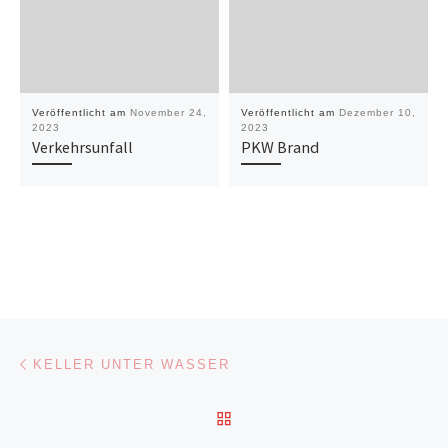
Veröffentlicht am
November 24,
Veröffentlicht am
Dezember 10,
2023
2023
Verkehrsunfall
PKW Brand
Beitragsnavigation
Vorheriger Beitrag
KELLER UNTER WASSER
ZURÜCK ZUR BEITRAGSL