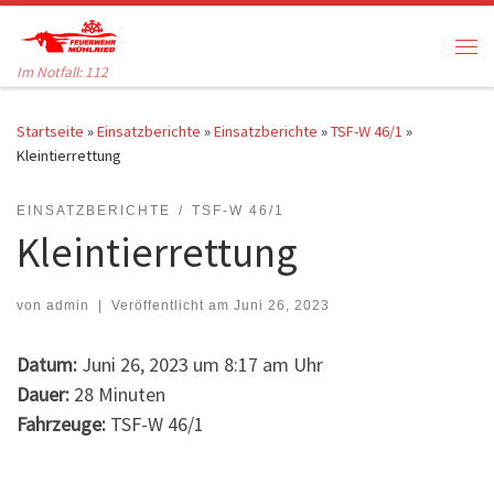
Zum Inhalt springen
Me
Im Notfall: 112
Startseite
»
Einsatzberichte
»
Einsatzberichte
»
TSF-W 46/1
»
Kleintierrettung
EINSATZBERICHTE
TSF-W 46/1
Kleintierrettung
von
admin
|
Veröffentlicht am
Juni 26, 2023
Datum:
Juni 26, 2023 um 8:17 am Uhr
Dauer:
28 Minuten
Fahrzeuge:
TSF-W 46/1