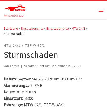
Zum Inhalt springen
Me
Im Notfall: 112
Startseite
»
Einsatzberichte
»
Einsatzberichte
»
MTW 14/1
»
Sturmschaden
MTW 14/1
TSF-W 46/1
Sturmschaden
von
admin
|
Veröffentlicht am
September 26, 2020
Datum:
September 26, 2020 um 9:33 am Uhr
Alarmierungsart:
FME
Dauer:
30 Minuten
Einsatzort:
B300
Fahrzeuge:
MTW 14/1, TSF-W 46/1