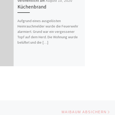
Veröffentlicht am
August 10, 2020
Küchenbrand
Aufgrund eines ausgelösten
Heimrauchmelder wurde die Feuerwehr
alarmiert. Grund war ein vergessener
Topf auf dem Herd. Die Wohnung wurde
belüftet und die […]
Nä
ISTE
MAIBAUM ABSICHERN