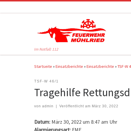
Zum Inhalt springen
Im Notfall: 112
Startseite
»
Einsatzberichte
»
Einsatzberichte
»
TSF-W 4
TSF-W 46/1
Tragehilfe Rettungsd
von
admin
|
Veröffentlicht am
März 30, 2022
Datum:
März 30, 2022 um 8:47 am Uhr
Alarmierungsart:
FME